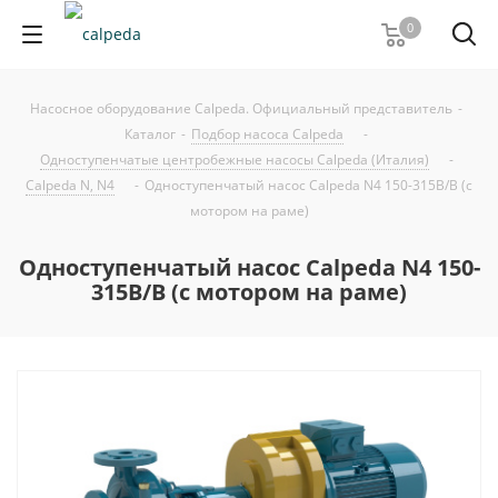
0
Насосное оборудование Calpeda. Официальный представитель
-
Каталог
-
Подбор насоса Calpeda
-
Одноступенчатые центробежные насосы Calpeda (Италия)
-
Calpeda N, N4
-
Одноступенчатый насос Calpeda N4 150-315B/B (с
мотором на раме)
Одноступенчатый насос Calpeda N4 150-
315B/B (с мотором на раме)