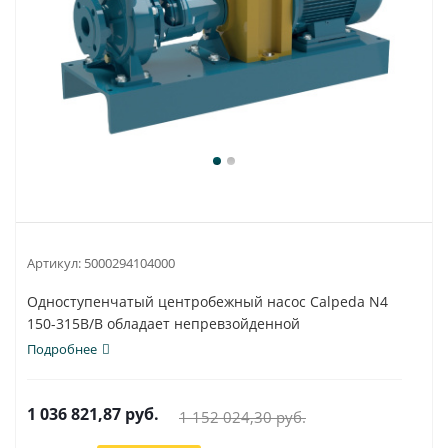
Артикул:
5000294104000
Одноступенчатый центробежный насос Calpeda N4
150-315B/B обладает непревзойденной
универсальностью...
Подробнее
1 036 821,87
руб.
1 152 024,30
руб.