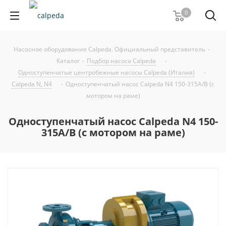
0
Насосное оборудование Calpeda. Официальный представитель
-
Каталог
-
Подбор насоса Calpeda
-
Одноступенчатые центробежные насосы Calpeda (Италия)
-
Calpeda N, N4
-
Одноступенчатый насос Calpeda N4 150-315A/B (с
мотором на раме)
Одноступенчатый насос Calpeda N4 150-
315A/B (с мотором на раме)