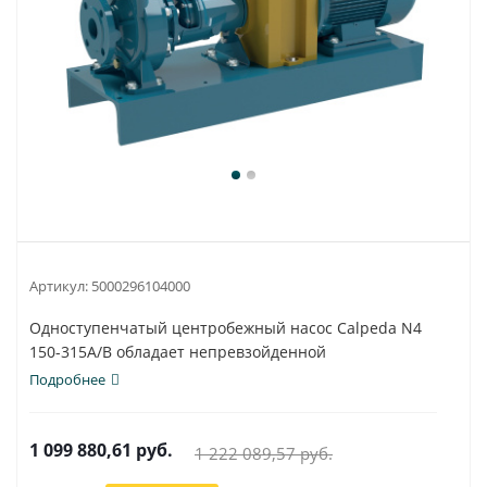
Артикул:
5000296104000
Одноступенчатый центробежный насос Calpeda N4
150-315A/B обладает непревзойденной
универсальностью...
Подробнее
1 099 880,61
руб.
1 222 089,57
руб.