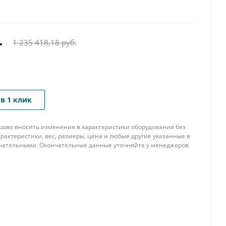
.
1 235 418,18
руб.
в 1 клик
 право вносить изменения в характеристики оборудования без
рактеристики, вес, размеры, цена и любые другие указанные в
нчательными. Окончательные данные уточняйте у менеджеров