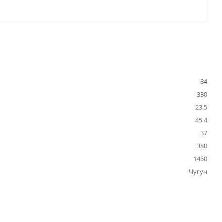
84
330
23.5
45.4
37
380
1450
Чугун