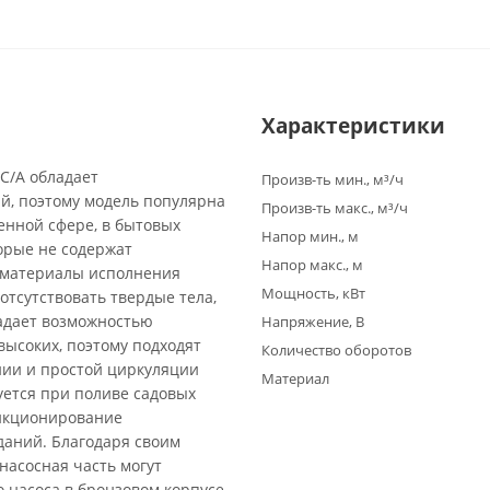
Характеристики
C/A обладает
Произв-ть мин., м³/ч
й, поэтому модель популярна
Произв-ть макс., м³/ч
енной сфере, в бытовых
Напор мин., м
торые не содержат
Напор макс., м
а материалы исполнения
Мощность, кВт
отсутствовать твердые тела,
адает возможностью
Напряжение, В
высоких, поэтому подходят
Количество оборотов
нии и простой циркуляции
Материал
уется при поливе садовых
ункционирование
даний. Благодаря своим
насосная часть могут
 насоса в бронзовом корпусе