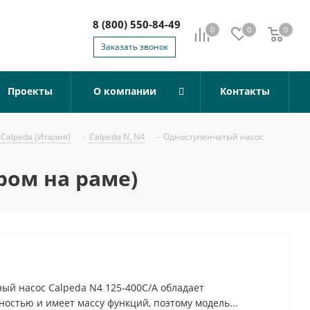
8 (800) 550-84-49
0
0
0
0
Заказать звонок
Проекты
О компании
Контакты
Calpeda (Италия)
-
Calpeda N, N4
-
Одноступенчатый насос
ром на раме)
й насос Calpeda N4 125-400C/A обладает
остью и имеет массу функций, поэтому модель...