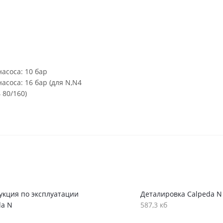
асоса: 10 бар
соса: 16 бар (для N,N4
 80/160)
укция по эксплуатации
Деталировка Calpeda N
da N
587,3 кб