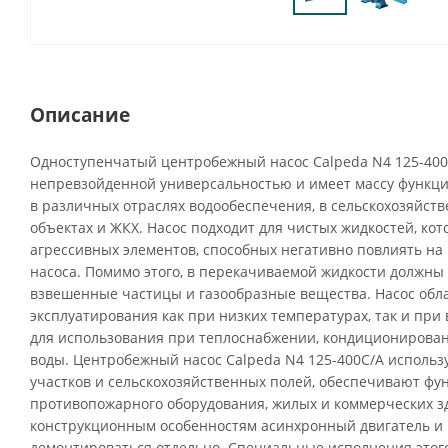
Описание
Одноступенчатый центробежный насос Calpeda N4 125-400
непревзойденной универсальностью и имеет массу функци
в различных отраслях водообеспечения, в сельскохозяйств
объектах и ЖКХ. Насос подходит для чистых жидкостей, ко
агрессивных элементов, способных негативно повлиять н
насоса. Помимо этого, в перекачиваемой жидкости должны 
взвешенные частицы и газообразные вещества. Насос обл
эксплуатирования как при низких температурах, так и при 
для использования при теплоснабжении, кондиционирова
воды. Центробежный насос Calpeda N4 125-400C/A использ
участков и сельскохозяйственных полей, обеспечивают ф
противопожарного оборудования, жилых и коммерческих з
конструкционным особенностям асинхронный двигатель и 
демонтироваться отдельно. Специальные исполнения этого