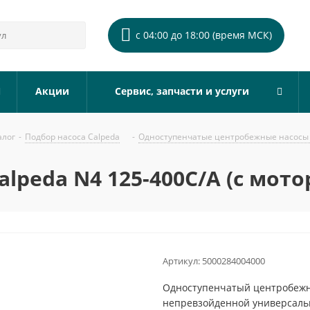
с 04:00 до 18:00 (время МСК)
Акции
Сервис, запчасти и услуги
алог
-
Подбор насоса Calpeda
-
Одноступенчатые центробежные насосы 
lpeda N4 125-400C/A (с мото
Артикул:
5000284004000
Одноступенчатый центробежны
непревзойденной универсальн