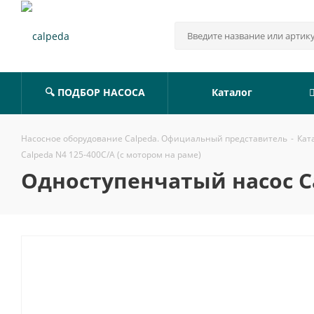
🔍 ПОДБОР НАСОСА
Каталог
Насосное оборудование Calpeda. Официальный представитель
-
Кат
Calpeda N4 125-400C/A (с мотором на раме)
Одноступенчатый насос Ca