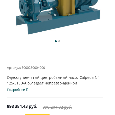
Артикул:
5000280004000
Одноступенчатый центробежный насос Calpeda N4
125-315B/A обладает непревзойденной
универсальностью...
Подробнее
898 384,43
руб.
998 204,92
руб.