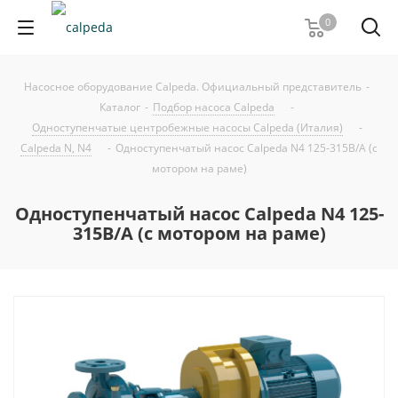
0
Насосное оборудование Calpeda. Официальный представитель
-
Каталог
-
Подбор насоса Calpeda
-
Одноступенчатые центробежные насосы Calpeda (Италия)
-
Calpeda N, N4
-
Одноступенчатый насос Calpeda N4 125-315B/A (с
мотором на раме)
Одноступенчатый насос Calpeda N4 125-
315B/A (с мотором на раме)