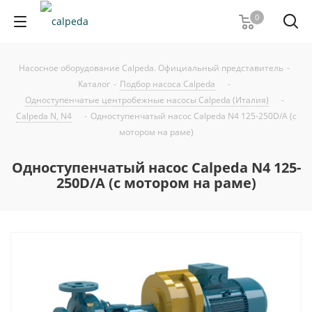
0
Насосное оборудование Calpeda. Официальный представитель
-
Каталог
-
Подбор насоса Calpeda
-
Одноступенчатые центробежные насосы Calpeda (Италия)
-
Calpeda N, N4
-
Одноступенчатый насос Calpeda N4 125-250D/A (с
мотором на раме)
Одноступенчатый насос Calpeda N4 125-
250D/A (с мотором на раме)