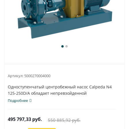
Артикул:
5000270004000
Одноступенчатый центробежный насос Calpeda N4
125-250D/A обладает непревзойденной
универсальностью...
Подробнее
495 797,33
руб.
550 885,92
руб.