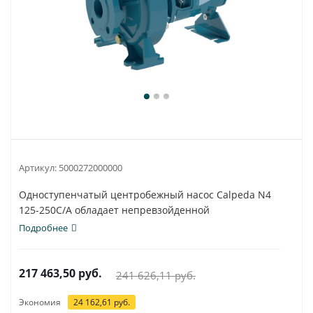
Артикул:
5000272000000
Одноступенчатый центробежный насос Calpeda N4
125-250C/A обладает непревзойденной
универсальностью...
Подробнее
217 463,50
руб.
241 626,11
руб.
Экономия
24 162,61
руб.