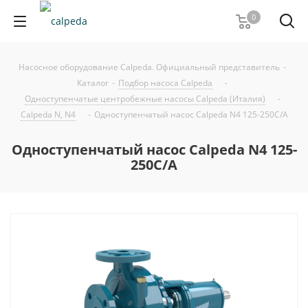
0
Насосное оборудование Calpeda. Официальный представитель
-
Каталог
-
Подбор насоса Calpeda
-
Одноступенчатые центробежные насосы Calpeda (Италия)
-
Calpeda N, N4
-
Одноступенчатый насос Calpeda N4 125-250C/A
Одноступенчатый насос Calpeda N4 125-
250C/A