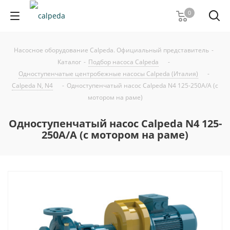
0
Насосное оборудование Calpeda. Официальный представитель
-
Каталог
-
Подбор насоса Calpeda
-
Одноступенчатые центробежные насосы Calpeda (Италия)
-
Calpeda N, N4
-
Одноступенчатый насос Calpeda N4 125-250A/A (с
мотором на раме)
Одноступенчатый насос Calpeda N4 125-
250A/A (с мотором на раме)