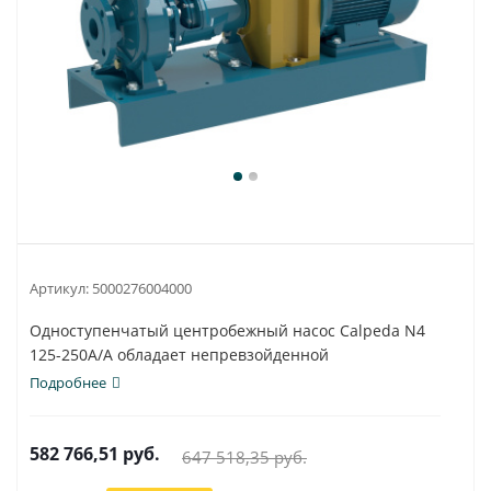
Артикул:
5000276004000
Одноступенчатый центробежный насос Calpeda N4
125-250A/A обладает непревзойденной
универсальностью...
Подробнее
582 766,51
руб.
647 518,35
руб.