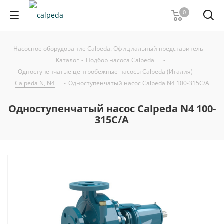
0
Насосное оборудование Calpeda. Официальный представитель
-
Каталог
-
Подбор насоса Calpeda
-
Одноступенчатые центробежные насосы Calpeda (Италия)
-
Calpeda N, N4
-
Одноступенчатый насос Calpeda N4 100-315C/A
Одноступенчатый насос Calpeda N4 100-
315C/A