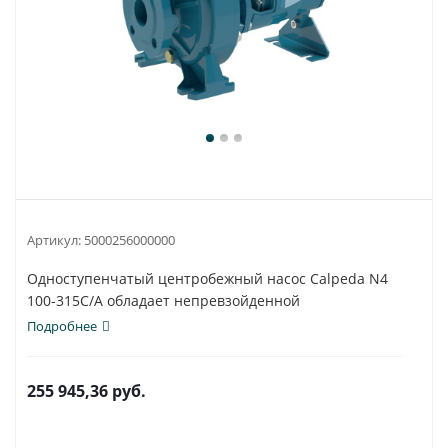
Артикул:
5000256000000
Одноступенчатый центробежный насос Calpeda N4
100-315C/A обладает непревзойденной
универсальностью...
Подробнее
255 945,36
руб.