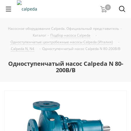
0
Насосное оборудование Calpeda. Официальный представитель
-
Каталог
-
Подбор насоса Calpeda
-
Одноступенчатые центробежные насосы Calpeda (Италия)
-
Calpeda N, N4
-
Одноступенчатый насос Calpeda N 80-200B/B
Одноступенчатый насос Calpeda N 80-
200B/B