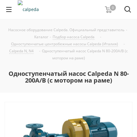
0
Насосное оборудование Calpeda. Официальный представитель
-
Каталог
-
Подбор насоса Calpeda
-
Одноступенчатые центробежные насосы Calpeda (Италия)
-
Calpeda N, N4
-
Одноступенчатый насос Calpeda N 80-200A/B (с
мотором на раме)
Одноступенчатый насос Calpeda N 80-
200A/B (с мотором на раме)