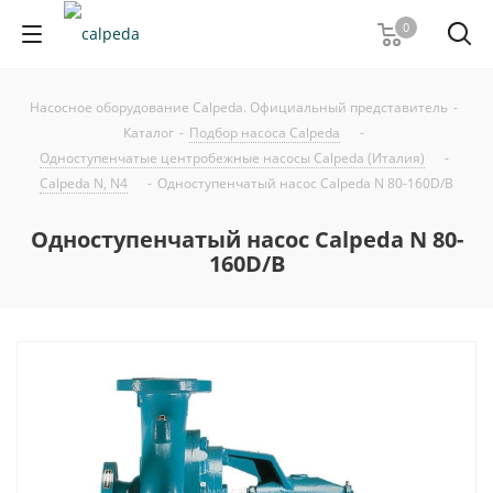
0
Насосное оборудование Calpeda. Официальный представитель
-
Каталог
-
Подбор насоса Calpeda
-
Одноступенчатые центробежные насосы Calpeda (Италия)
-
Calpeda N, N4
-
Одноступенчатый насос Calpeda N 80-160D/B
Одноступенчатый насос Calpeda N 80-
160D/B