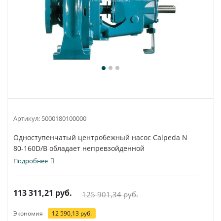
Артикул:
5000180100000
Одноступенчатый центробежный насос Calpeda N
80-160D/B обладает непревзойденной
универсальностью...
Подробнее
113 311,21
руб.
125 901,34
руб.
Экономия
12 590,13
руб.