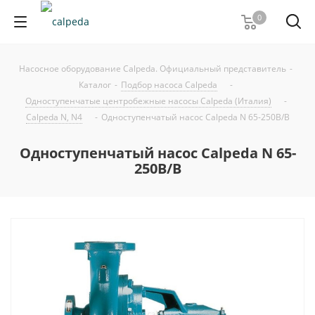
0
Насосное оборудование Calpeda. Официальный представитель
-
Каталог
-
Подбор насоса Calpeda
-
Одноступенчатые центробежные насосы Calpeda (Италия)
-
Calpeda N, N4
-
Одноступенчатый насос Calpeda N 65-250B/B
Одноступенчатый насос Calpeda N 65-
250B/B