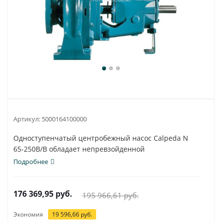
Артикул:
5000164100000
Одноступенчатый центробежный насос Calpeda N
65-250B/B обладает непревзойденной
универсальностью...
Подробнее
176 369,95
руб.
195 966,61
руб.
Экономия
19 596,66
руб.