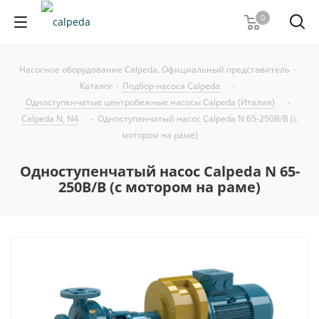
0
Насосное оборудование Calpeda. Официальный представитель
-
Каталог
-
Подбор насоса Calpeda
-
Одноступенчатые центробежные насосы Calpeda (Италия)
-
Calpeda N, N4
-
Одноступенчатый насос Calpeda N 65-250B/B (с
мотором на раме)
Одноступенчатый насос Calpeda N 65-
250B/B (с мотором на раме)