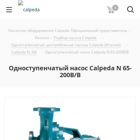
0
Насосное оборудование Calpeda. Официальный представитель
-
Каталог
-
Подбор насоса Calpeda
-
Одноступенчатые центробежные насосы Calpeda (Италия)
-
Calpeda N, N4
-
Одноступенчатый насос Calpeda N 65-200B/B
Одноступенчатый насос Calpeda N 65-
200B/B