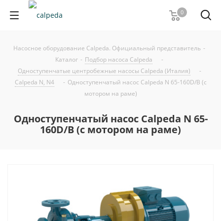
0
Насосное оборудование Calpeda. Официальный представитель
-
Каталог
-
Подбор насоса Calpeda
-
Одноступенчатые центробежные насосы Calpeda (Италия)
-
Calpeda N, N4
-
Одноступенчатый насос Calpeda N 65-160D/B (с
мотором на раме)
Одноступенчатый насос Calpeda N 65-
160D/B (с мотором на раме)