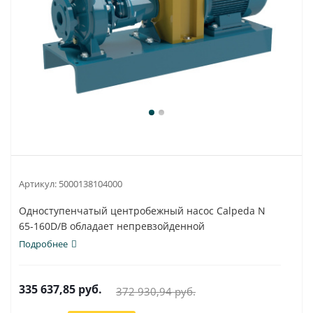
Артикул:
5000138104000
Одноступенчатый центробежный насос Calpeda N
65-160D/B обладает непревзойденной
универсальностью...
Подробнее
335 637,85
руб.
372 930,94
руб.