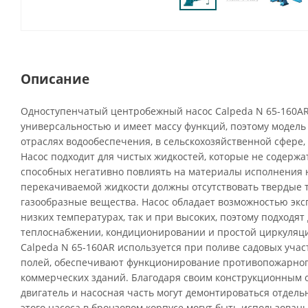
Описание
Одноступенчатый центробежный насос Calpeda N 65-160A
универсальностью и имеет массу функций, поэтому модель
отраслях водообеспечения, в сельскохозяйственной сфере,
Насос подходит для чистых жидкостей, которые не содержа
способных негативно повлиять на материалы исполнения н
перекачиваемой жидкости должны отсутствовать твердые 
газообразные вещества. Насос обладает возможностью экс
низких температурах, так и при высоких, поэтому подходят
теплоснабжении, кондиционировании и простой циркуляц
Calpeda N 65-160AR используется при поливе садовых учас
полей, обеспечивают функционирование противопожарног
коммерческих зданий. Благодаря своим конструкционным
двигатель и насосная часть могут демонтироваться отдел
этого насоса в бронзовом корпусе могут быть использова