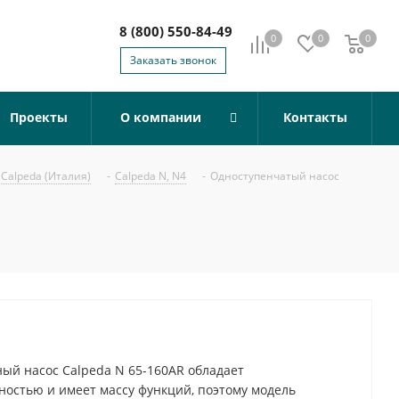
8 (800) 550-84-49
0
0
0
0
Заказать звонок
Проекты
О компании
Контакты
Calpeda (Италия)
-
Calpeda N, N4
-
Одноступенчатый насос
й насос Calpeda N 65-160AR обладает
остью и имеет массу функций, поэтому модель