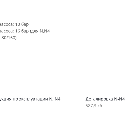
асоса: 10 бар
соса: 16 бар (для N,N4
 80/160)
укция по эксплуатации N, N4
Деталировка N-N4
587,3 кб