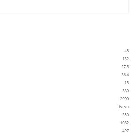
48
132
27.5
36.4
15
380
2900
Чугун
350
1082
497