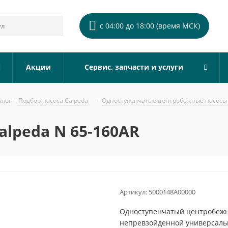
с 04:00 до 18:00 (время МСК)
Акции
Сервис, запчасти и услуги
алог
-
Подбор насоса Calpeda
-
Одноступенчатые центробежные насосы 
lpeda N 65-160AR
Артикул:
5000148A00000
Одноступенчатый центробежны
непревзойденной универсальн