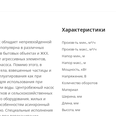
Характеристики
R обладает непревзойденной
Произв-ть мин., м³/ч
 популярна в различных
Произв-ть макс., м³/ч
 в бытовых объектах и ЖКХ.
Напор мин., м
т агрессивных элементов,
Напор макс., м
асоса. Помимо этого, в
Мощность, кВт
тела, взвешенные частицы и
плуатирования как при
Напряжение, В
 для использования при
Количество оборотов
ии воды. Центробежный насос
Материал
тков и сельскохозяйственных
Ширина, мм
о оборудования, жилых и
Длина, мм
 особенностям асинхронный
Высота, мм
ьно. Специальные исполнения
ны при перекачивании