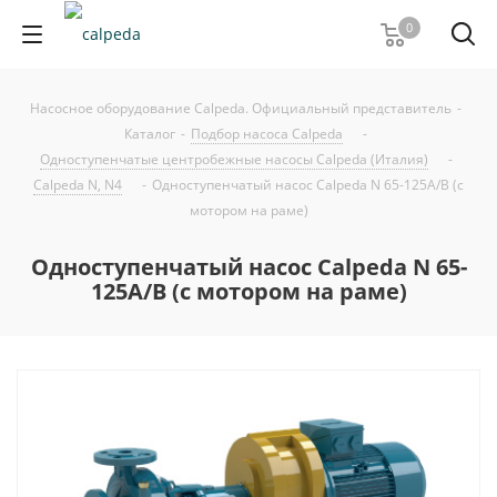
0
Насосное оборудование Calpeda. Официальный представитель
-
Каталог
-
Подбор насоса Calpeda
-
Одноступенчатые центробежные насосы Calpeda (Италия)
-
Calpeda N, N4
-
Одноступенчатый насос Calpeda N 65-125A/B (с
мотором на раме)
Одноступенчатый насос Calpeda N 65-
125A/B (с мотором на раме)