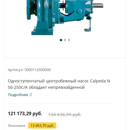
Артикул:
5000112000000
Одноступенчатый центробежный насос Calpeda N
50-250C/A обладает непревзойденной
универсальностью...
Подробнее
121 173,29
руб.
134 636,99
руб.
Экономия
13 463,70
руб.