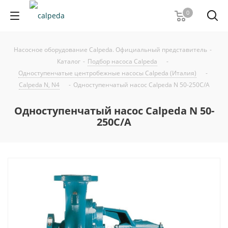
0
Насосное оборудование Calpeda. Официальный представитель
-
Каталог
-
Подбор насоса Calpeda
-
Одноступенчатые центробежные насосы Calpeda (Италия)
-
Calpeda N, N4
-
Одноступенчатый насос Calpeda N 50-250C/A
Одноступенчатый насос Calpeda N 50-
250C/A