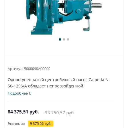
Артикул:
5000090A00000
Одноступенчатый центробежный насос Calpeda N
50-125S/A обладает непревзойденной
универсальностью...
Подробнее
84 375,51
руб.
93 750,57
руб.
Экономия
9 375,06
руб.