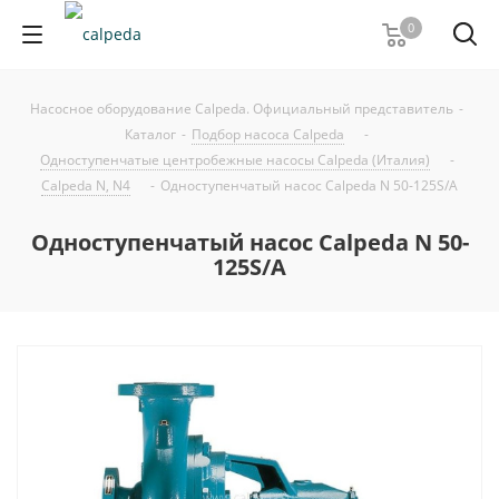
0
Насосное оборудование Calpeda. Официальный представитель
-
Каталог
-
Подбор насоса Calpeda
-
Одноступенчатые центробежные насосы Calpeda (Италия)
-
Calpeda N, N4
-
Одноступенчатый насос Calpeda N 50-125S/A
Одноступенчатый насос Calpeda N 50-
125S/A