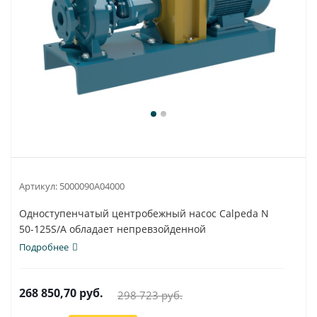
Артикул:
5000090A04000
Одноступенчатый центробежный насос Calpeda N
50-125S/A обладает непревзойденной
универсальностью...
Подробнее
268 850,70
руб.
298 723
руб.