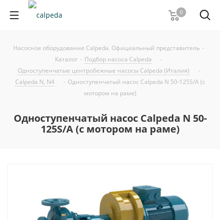
0
Насосное оборудование Calpeda. Официальный представитель
-
Каталог
-
Подбор насоса Calpeda
-
Одноступенчатые центробежные насосы Calpeda (Италия)
-
Calpeda N, N4
-
Одноступенчатый насос Calpeda N 50-125S/A (с
мотором на раме)
Одноступенчатый насос Calpeda N 50-
125S/A (с мотором на раме)