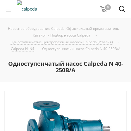
0
Насосное оборудование Calpeda. Официальный представитель
-
Каталог
-
Подбор насоса Calpeda
-
Одноступенчатые центробежные насосы Calpeda (Италия)
-
Calpeda N, N4
-
Одноступенчатый насос Calpeda N 40-250B/A
Одноступенчатый насос Calpeda N 40-
250B/A