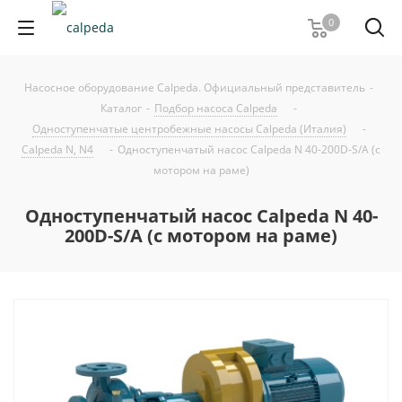
0
Насосное оборудование Calpeda. Официальный представитель
-
Каталог
-
Подбор насоса Calpeda
-
Одноступенчатые центробежные насосы Calpeda (Италия)
-
Calpeda N, N4
-
Одноступенчатый насос Calpeda N 40-200D-S/A (с
мотором на раме)
Одноступенчатый насос Calpeda N 40-
200D-S/A (с мотором на раме)