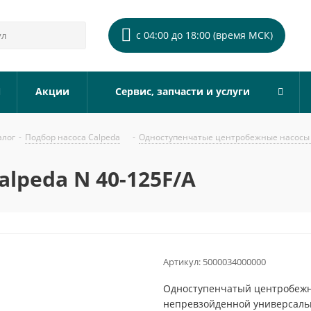
с 04:00 до 18:00 (время МСК)
Акции
Сервис, запчасти и услуги
алог
-
Подбор насоса Calpeda
-
Одноступенчатые центробежные насосы 
lpeda N 40-125F/A
Артикул:
5000034000000
Одноступенчатый центробежны
непревзойденной универсальн