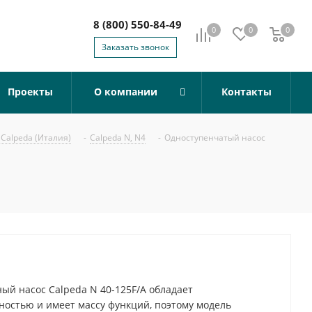
8 (800) 550-84-49
0
0
0
0
Заказать звонок
Проекты
О компании
Контакты
Calpeda (Италия)
-
Calpeda N, N4
-
Одноступенчатый насос
й насос Calpeda N 40-125F/A обладает
остью и имеет массу функций, поэтому модель