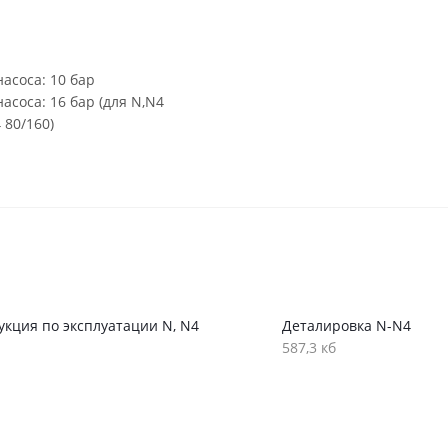
асоса: 10 бар
соса: 16 бар (для N,N4
 80/160)
укция по эксплуатации N, N4
Деталировка N-N4
587,3 кб