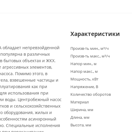
Характеристики
A обладает непревзойденной
Произв-ть мин., м³/ч
 популярна в различных
Произв-ть макс., м³/ч
 в бытовых объектах и ЖКХ.
Напор мин., м
т агрессивных элементов,
Напор макс., м
асоса. Помимо этого, в
Мощность, кВт
тела, взвешенные частицы и
плуатирования как при
Напряжение, В
 для использования при
Количество оборотов
ии воды. Центробежный насос
Материал
стков и сельскохозяйственных
Ширина, мм
о оборудования, жилых и
Длина, мм
 особенностям асинхронный
Высота, мм
ьно. Специальные исполнения
ны при перекачивании