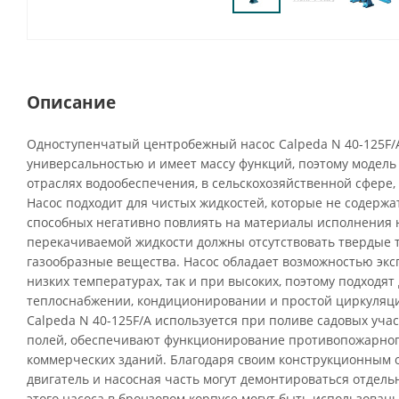
Описание
Одноступенчатый центробежный насос Calpeda N 40-125F/
универсальностью и имеет массу функций, поэтому модель
отраслях водообеспечения, в сельскохозяйственной сфере,
Насос подходит для чистых жидкостей, которые не содержа
способных негативно повлиять на материалы исполнения н
перекачиваемой жидкости должны отсутствовать твердые 
газообразные вещества. Насос обладает возможностью экс
низких температурах, так и при высоких, поэтому подходят
теплоснабжении, кондиционировании и простой циркуляц
Calpeda N 40-125F/A используется при поливе садовых уча
полей, обеспечивают функционирование противопожарног
коммерческих зданий. Благодаря своим конструкционным
двигатель и насосная часть могут демонтироваться отдел
этого насоса в бронзовом корпусе могут быть использова