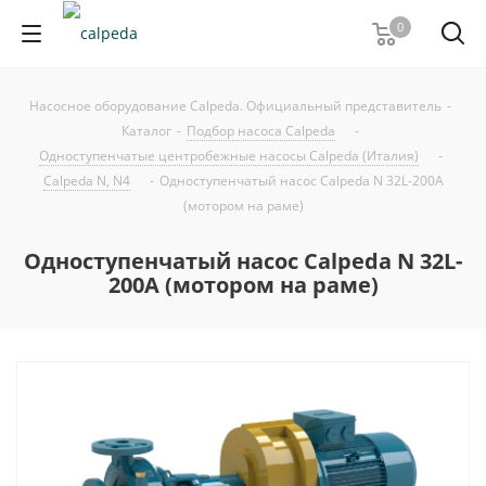
0
Насосное оборудование Calpeda. Официальный представитель
-
Каталог
-
Подбор насоса Calpeda
-
Одноступенчатые центробежные насосы Calpeda (Италия)
-
Calpeda N, N4
-
Одноступенчатый насос Calpeda N 32L-200A
(мотором на раме)
Одноступенчатый насос Calpeda N 32L-
200A (мотором на раме)