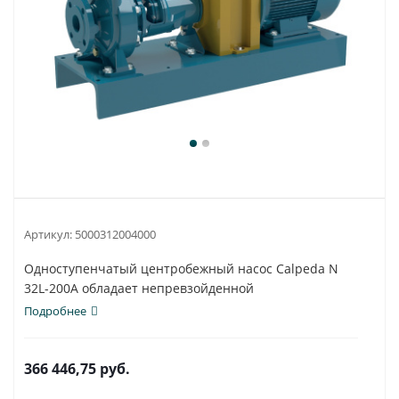
Артикул:
5000312004000
Одноступенчатый центробежный насос Calpeda N
32L-200A обладает непревзойденной
универсальностью и...
Подробнее
366 446,75
руб.