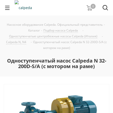
0
Насосное оборудование Calpeda. Официальный представитель
-
Каталог
-
Подбор насоса Calpeda
-
Одноступенчатые центробежные насосы Calpeda (Италия)
-
Calpeda N, N4
-
Одноступенчатый насос Calpeda N 32-200D-S/A (с
мотором на раме)
Одноступенчатый насос Calpeda N 32-
200D-S/A (с мотором на раме)