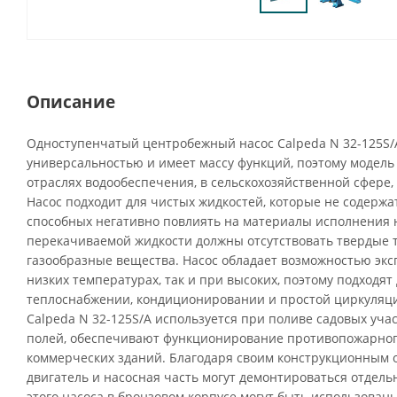
Описание
Одноступенчатый центробежный насос Calpeda N 32-125S/
универсальностью и имеет массу функций, поэтому модель
отраслях водообеспечения, в сельскохозяйственной сфере,
Насос подходит для чистых жидкостей, которые не содержа
способных негативно повлиять на материалы исполнения н
перекачиваемой жидкости должны отсутствовать твердые 
газообразные вещества. Насос обладает возможностью экс
низких температурах, так и при высоких, поэтому подходят
теплоснабжении, кондиционировании и простой циркуляц
Calpeda N 32-125S/A используется при поливе садовых уча
полей, обеспечивают функционирование противопожарног
коммерческих зданий. Благодаря своим конструкционным
двигатель и насосная часть могут демонтироваться отдел
этого насоса в бронзовом корпусе могут быть использова