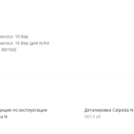
асоса: 10 бар
соса: 16 бар (для N,N4
 80/160)
укция по эксплуатации
Деталировка Calpeda N
da N
587,3 кб