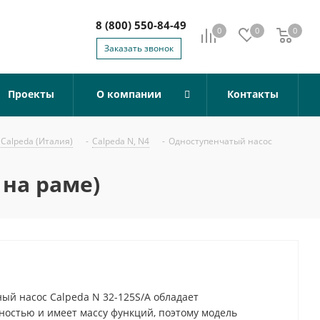
8 (800) 550-84-49
0
0
0
0
Заказать звонок
Проекты
О компании
Контакты
Calpeda (Италия)
-
Calpeda N, N4
-
Одноступенчатый насос
 на раме)
й насос Calpeda N 32-125S/A обладает
остью и имеет массу функций, поэтому модель