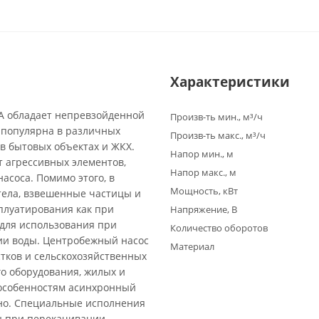
Характеристики
A обладает непревзойденной
Произв-ть мин., м³/ч
 популярна в различных
Произв-ть макс., м³/ч
 в бытовых объектах и ЖКХ.
Напор мин., м
т агрессивных элементов,
Напор макс., м
асоса. Помимо этого, в
Мощность, кВт
тела, взвешенные частицы и
плуатирования как при
Напряжение, В
 для использования при
Количество оборотов
ии воды. Центробежный насос
Материал
стков и сельскохозяйственных
о оборудования, жилых и
 особенностям асинхронный
ьно. Специальные исполнения
ны при перекачивании