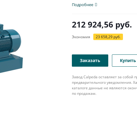
популярна в различных...
Подробнее
212 924,56
руб.
Экономия
23 658,29
руб.
Заказать
Купить 
Завод Calpeda оставляет за собой
предварительного уведомления. Ха
каталоге данные не являются око
по продажам.