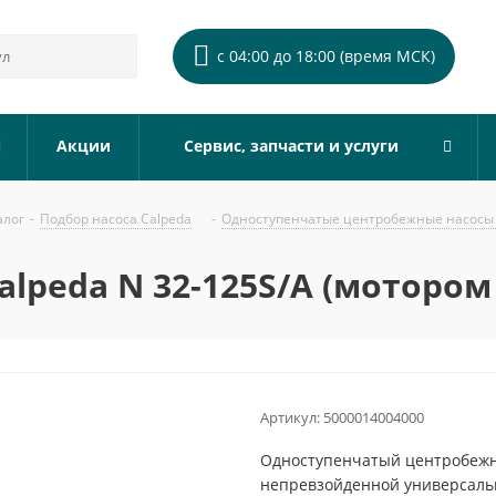
с 04:00 до 18:00 (время МСК)
Акции
Сервис, запчасти и услуги
алог
-
Подбор насоса Calpeda
-
Одноступенчатые центробежные насосы 
lpeda N 32-125S/A (мотором
Артикул:
5000014004000
Одноступенчатый центробежны
непревзойденной универсальн