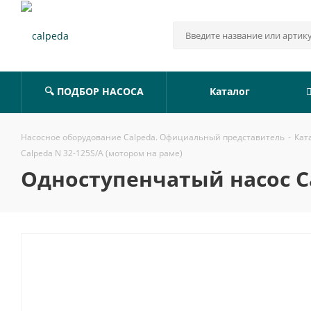
🔍 ПОДБОР НАСОСА
Каталог
Насосное оборудование Calpeda. Официальный представитель
-
Кат
Calpeda N 32-125S/A (мотором на раме)
Одноступенчатый насос Ca