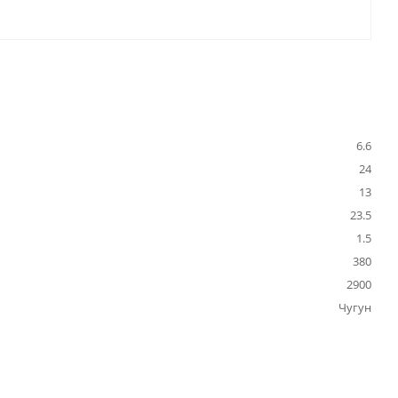
6.6
24
13
23.5
1.5
380
2900
Чугун