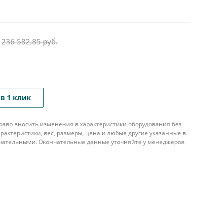
236 582,85
руб.
в 1 клик
 право вносить изменения в характеристики оборудования без
рактеристики, вес, размеры, цена и любые другие указанные в
нчательными. Окончательные данные уточняйте у менеджеров