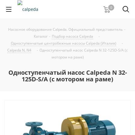
0
Насосное оборудование Calpeda. Официальный представитель
-
Каталог
-
Подбор насоса Calpeda
-
Одноступенчатые центробежные насосы Calpeda (Италия)
-
Calpeda N, N4
-
Одноступенчатый насос Calpeda N 32-125D-S/A (с
мотором на раме)
Одноступенчатый насос Calpeda N 32-
125D-S/A (с мотором на раме)