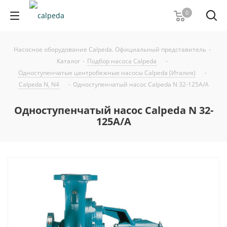
0
Насосное оборудование Calpeda. Официальный представитель
-
Каталог
-
Подбор насоса Calpeda
-
Одноступенчатые центробежные насосы Calpeda (Италия)
-
Calpeda N, N4
-
Одноступенчатый насос Calpeda N 32-125A/A
Одноступенчатый насос Calpeda N 32-
125A/A