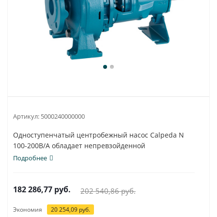
Артикул:
5000240000000
Одноступенчатый центробежный насос Calpeda N
100-200B/A обладает непревзойденной
универсальностью...
Подробнее
182 286,77
руб.
202 540,86
руб.
Экономия
20 254,09
руб.