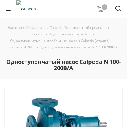
0
Насосное оборудование Calpeda. Официальный представитель
-
Каталог
-
Подбор насоса Calpeda
-
Одноступенчатые центробежные насосы Calpeda (Италия)
-
Calpeda N, N4
-
Одноступенчатый насос Calpeda N 100-200B/A
Одноступенчатый насос Calpeda N 100-
200B/A