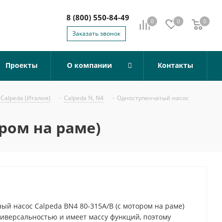
8 (800) 550-84-49
0
0
0
0
Заказать звонок
Проекты
О компании
Контакты
Calpeda (Италия)
-
Calpeda N, N4
-
Одноступенчатый насос
ром на раме)
й насос Calpeda BN4 80-315A/B (с мотором на раме)
иверсальностью и имеет массу функций, поэтому