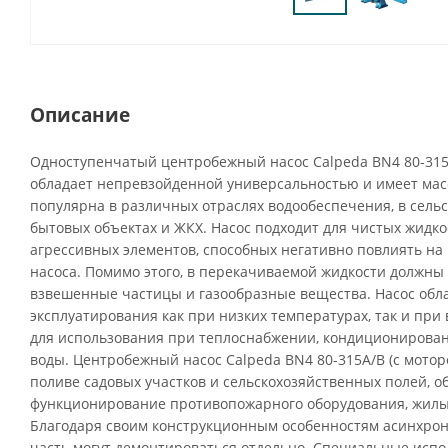
Описание
Одноступенчатый центробежный насос Calpeda BN4 80-315A
обладает непревзойденной универсальностью и имеет мас
популярна в различных отраслях водообеспечения, в сельс
бытовых объектах и ЖКХ. Насос подходит для чистых жидко
агрессивных элементов, способных негативно повлиять н
насоса. Помимо этого, в перекачиваемой жидкости должны 
взвешенные частицы и газообразные вещества. Насос обл
эксплуатирования как при низких температурах, так и при 
для использования при теплоснабжении, кондиционирова
воды. Центробежный насос Calpeda BN4 80-315A/B (с мотор
поливе садовых участков и сельскохозяйственных полей, 
функционирование противопожарного оборудования, жилы
Благодаря своим конструкционным особенностям асинхрон
часть могут демонтироваться отдельно. Специальные испо