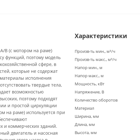
Характеристики
/B (с мотором на раме)
Произв-ть мин., м³/ч
су функций, поэтому модель
Произв-ть макс., м³/ч
кохозяйственной сфере, в
Напор мин., м
стей, которые не содержат
Напор макс., м
а материалы исполнения
Мощность, кВт
отсутствовать твердые тела,
адает возможностью
Напряжение, В
высоких, поэтому подходят
Количество оборотов
нии и простой циркуляции
Материал
ом на раме) используется при
Ширина, мм
обеспечивают
Длина, мм
х и коммерческих зданий.
Высота, мм
ный двигатель и насосная
лнения этого насоса в