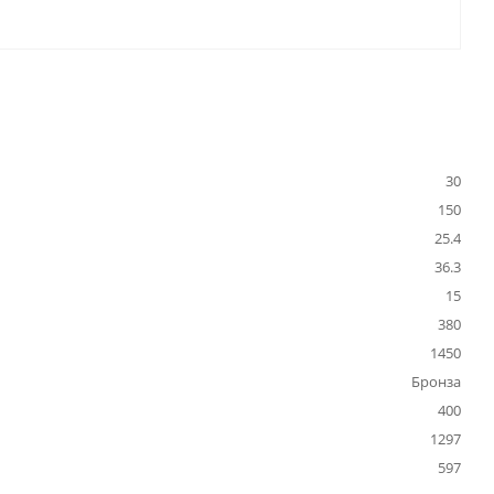
30
150
25.4
36.3
15
380
1450
Бронза
400
1297
597