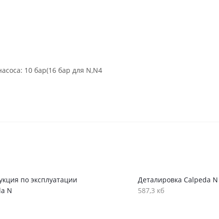
соса: 10 бар(16 бар для N,N4
укция по эксплуатации
Деталировка Calpeda N
da N
587,3 кб