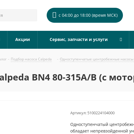
с 04:00 до 18:00 (время МСК)
Акции
Сервис, запчасти и услуги
алог
-
Подбор насоса Calpeda
-
Одноступенчатые центробежные насосы 
lpeda BN4 80-315A/B (с мото
Артикул:
5100224104000
Одноступенчатый центробежны
обладает непревзойденной ун