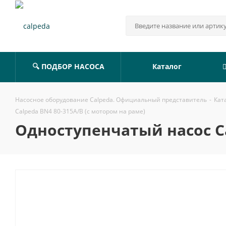
🔍 ПОДБОР НАСОСА
Каталог
Насосное оборудование Calpeda. Официальный представитель
-
Кат
Calpeda BN4 80-315A/B (с мотором на раме)
Одноступенчатый насос Ca