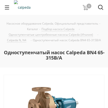
0
Насосное оборудование Calpeda. Официальный представитель
-
Каталог
-
Подбор насоса Calpeda
-
Одноступенчатые центробежные насосы Calpeda (Италия)
-
Calpeda N, N4
-
Одноступенчатый насос Calpeda BN4 65-315B/A
Одноступенчатый насос Calpeda BN4 65-
315B/A