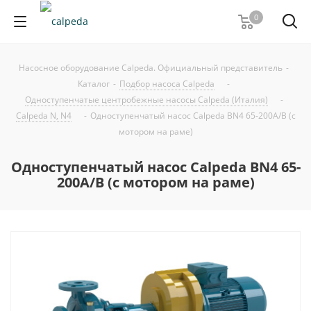
0
Насосное оборудование Calpeda. Официальный представитель
-
Каталог
-
Подбор насоса Calpeda
-
Одноступенчатые центробежные насосы Calpeda (Италия)
-
Calpeda N, N4
-
Одноступенчатый насос Calpeda BN4 65-200A/B (с
мотором на раме)
Одноступенчатый насос Calpeda BN4 65-
200A/B (с мотором на раме)