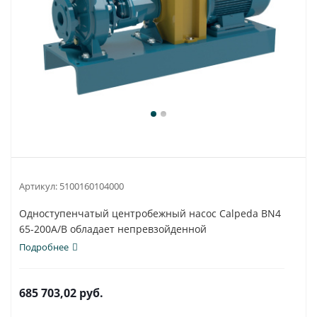
Артикул:
5100160104000
Одноступенчатый центробежный насос Calpeda BN4
65-200A/B обладает непревзойденной
универсальностью...
Подробнее
685 703,02
руб.