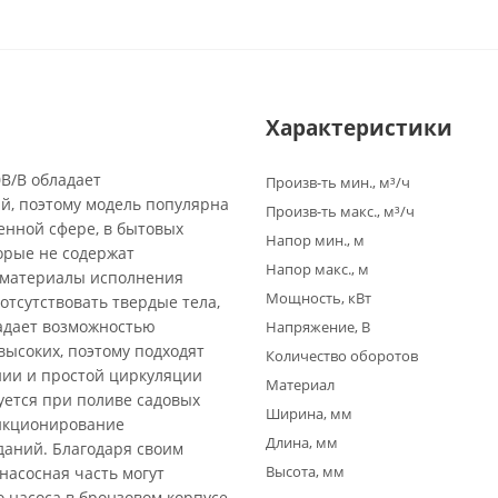
Характеристики
B/B обладает
Произв-ть мин., м³/ч
й, поэтому модель популярна
Произв-ть макс., м³/ч
енной сфере, в бытовых
Напор мин., м
торые не содержат
Напор макс., м
а материалы исполнения
Мощность, кВт
отсутствовать твердые тела,
адает возможностью
Напряжение, В
высоких, поэтому подходят
Количество оборотов
нии и простой циркуляции
Материал
уется при поливе садовых
Ширина, мм
ункционирование
Длина, мм
даний. Благодаря своим
Высота, мм
насосная часть могут
 насоса в бронзовом корпусе