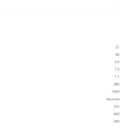
21
66
4.5
7.2
1.1
380
1450
Бронза
322
460
360