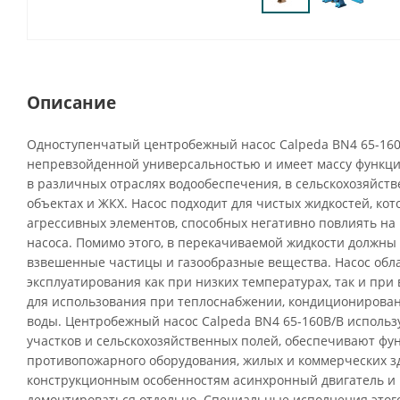
Описание
Одноступенчатый центробежный насос Calpeda BN4 65-160
непревзойденной универсальностью и имеет массу функци
в различных отраслях водообеспечения, в сельскохозяйств
объектах и ЖКХ. Насос подходит для чистых жидкостей, ко
агрессивных элементов, способных негативно повлиять н
насоса. Помимо этого, в перекачиваемой жидкости должны 
взвешенные частицы и газообразные вещества. Насос обл
эксплуатирования как при низких температурах, так и при 
для использования при теплоснабжении, кондиционирова
воды. Центробежный насос Calpeda BN4 65-160B/B использ
участков и сельскохозяйственных полей, обеспечивают ф
противопожарного оборудования, жилых и коммерческих з
конструкционным особенностям асинхронный двигатель и 
демонтироваться отдельно. Специальные исполнения этого