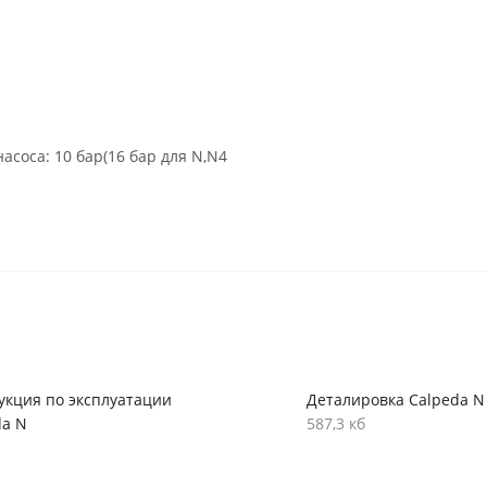
соса: 10 бар(16 бар для N,N4
укция по эксплуатации
Деталировка Calpeda N
da N
587,3 кб