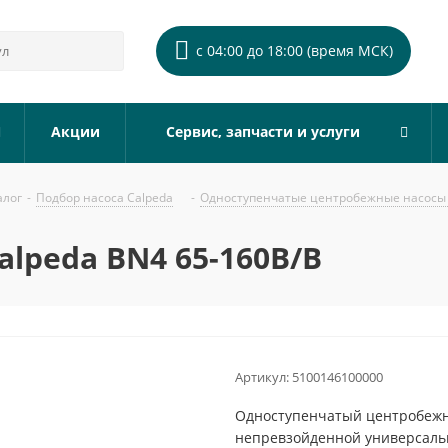
с 04:00 до 18:00 (время МСК)
Акции
Сервис, запчасти и услуги
алог
-
Подбор насоса Calpeda
-
Одноступенчатые центробежные насосы 
lpeda BN4 65-160B/B
Артикул:
5100146100000
Одноступенчатый центробежны
непревзойденной универсальн