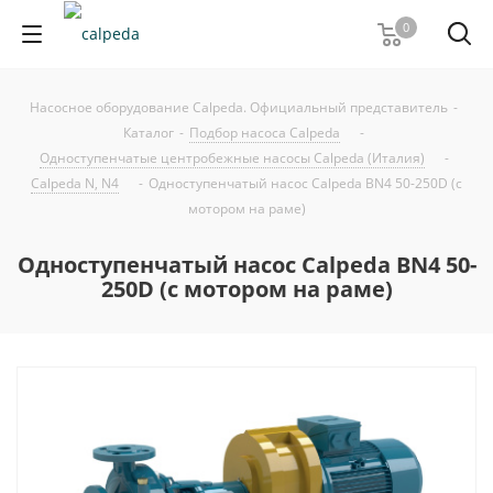
0
Насосное оборудование Calpeda. Официальный представитель
-
Каталог
-
Подбор насоса Calpeda
-
Одноступенчатые центробежные насосы Calpeda (Италия)
-
Calpeda N, N4
-
Одноступенчатый насос Calpeda BN4 50-250D (с
мотором на раме)
Одноступенчатый насос Calpeda BN4 50-
250D (с мотором на раме)