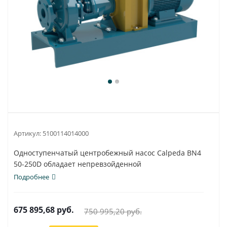
Артикул:
5100114014000
Одноступенчатый центробежный насос Calpeda BN4
50-250D обладает непревзойденной
универсальностью и...
Подробнее
675 895,68
руб.
750 995,20
руб.