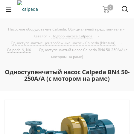
0
Насосное оборудование Calpeda. Официальный представитель
-
Каталог
-
Подбор насоса Calpeda
-
Одноступенчатые центробежные насосы Calpeda (Италия)
-
Calpeda N, N4
-
Одноступенчатый насос Calpeda BN4 50-250A/A (с
мотором на раме)
Одноступенчатый насос Calpeda BN4 50-
250A/A (с мотором на раме)