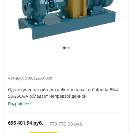
Артикул:
5100122004000
Одноступенчатый центробежный насос Calpeda BN4
50-250A/A обладает непревзойденной
универсальностью...
Подробнее
696 401,94
руб.
773 779,93
руб.