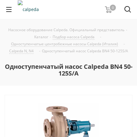
0
Насосное оборудование Calpeda. Официальный представитель
-
Каталог
-
Подбор насоса Calpeda
-
Одноступенчатые центробежные насосы Calpeda (Италия)
-
Calpeda N, N4
-
Одноступенчатый насос Calpeda BN4 50-125S/A
Одноступенчатый насос Calpeda BN4 50-
125S/A