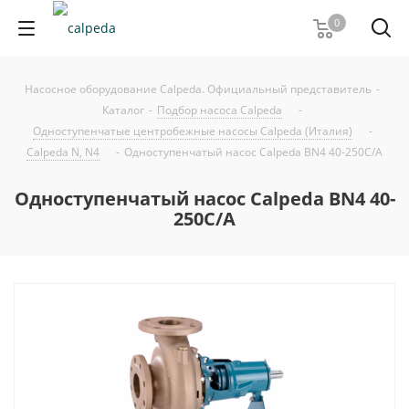
0
Насосное оборудование Calpeda. Официальный представитель
-
Каталог
-
Подбор насоса Calpeda
-
Одноступенчатые центробежные насосы Calpeda (Италия)
-
Calpeda N, N4
-
Одноступенчатый насос Calpeda BN4 40-250C/A
Одноступенчатый насос Calpeda BN4 40-
250C/A