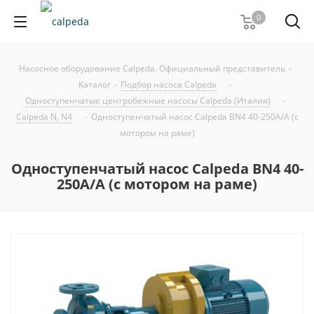
0
Насосное оборудование Calpeda. Официальный представитель
-
Каталог
-
Подбор насоса Calpeda
-
Одноступенчатые центробежные насосы Calpeda (Италия)
-
Calpeda N, N4
-
Одноступенчатый насос Calpeda BN4 40-250A/A (с
мотором на раме)
Одноступенчатый насос Calpeda BN4 40-
250A/A (с мотором на раме)