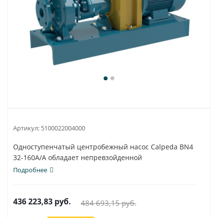
Артикул:
5100022004000
Одноступенчатый центробежный насос Calpeda BN4
32-160A/A обладает непревзойденной
универсальностью...
Подробнее
436 223,83
руб.
484 693,15
руб.