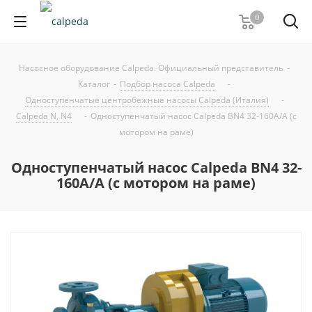
0
Насосное оборудование Calpeda. Официальный представитель
-
Каталог
-
Подбор насоса Calpeda
-
Одноступенчатые центробежные насосы Calpeda (Италия)
-
Calpeda N, N4
-
Одноступенчатый насос Calpeda BN4 32-160A/A (с
мотором на раме)
Одноступенчатый насос Calpeda BN4 32-
160A/A (с мотором на раме)