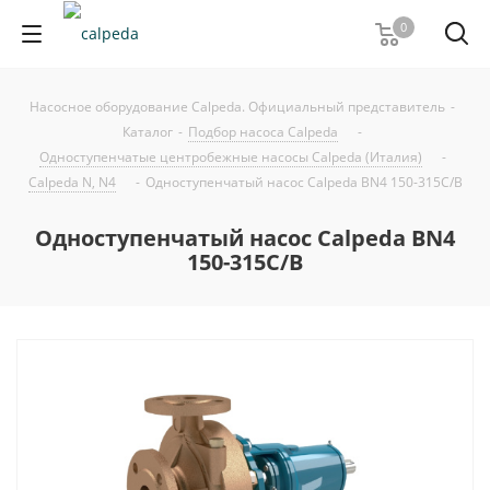
0
Насосное оборудование Calpeda. Официальный представитель
-
Каталог
-
Подбор насоса Calpeda
-
Одноступенчатые центробежные насосы Calpeda (Италия)
-
Calpeda N, N4
-
Одноступенчатый насос Calpeda BN4 150-315C/B
Одноступенчатый насос Calpeda BN4
150-315C/B