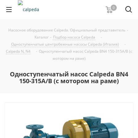
0
Насосное оборудование Calpeda. Официальный представитель
-
Каталог
-
Подбор насоса Calpeda
-
Одноступенчатые центробежные насосы Calpeda (Италия)
-
Calpeda N, N4
-
Одноступенчатый насос Calpeda BN4 150-315A/B (с
мотором на раме)
Одноступенчатый насос Calpeda BN4
150-315A/B (с мотором на раме)