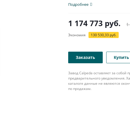
Подробнее
1 174 773
руб.
1
Экономия
130 530,33
руб.
Заказать
Купить 
Завод Calpeda оставляет за собой
предварительного уведомления. Ха
каталоге данные не являются око
по продажам.