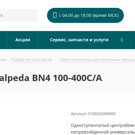
с 04:00 до 18:00 (время МСК)
Акции
Сервис, запчасти и услуги
алог
-
Подбор насоса Calpeda
-
Одноступенчатые центробежные насосы 
lpeda BN4 100-400C/A
Артикул:
5100262000000
Одноступенчатый центробежны
непревзойденной универсальн