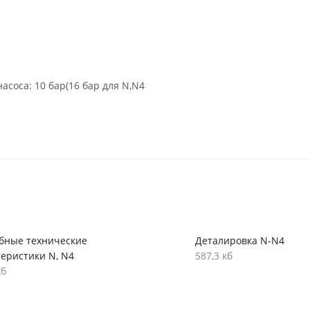
соса: 10 бар(16 бар для N,N4
бные технические
Деталировка N-N4
теристики N, N4
587,3 кб
кб