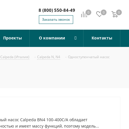
8 (800) 550-84-49
0
0
0
0
Заказать звонок
Проекты
О компании
Контакты
Calpeda (Италия)
-
Calpeda N, N4
-
Одноступенчатый насос
й насос Calpeda BN4 100-400C/A обладает
остью и имеет массу функций, поэтому модель...