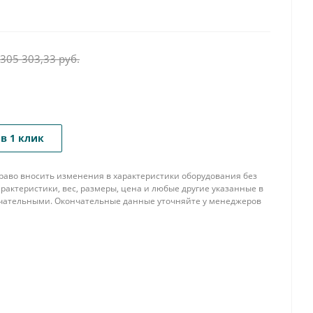
 305 303,33
руб.
в 1 клик
 право вносить изменения в характеристики оборудования без
рактеристики, вес, размеры, цена и любые другие указанные в
нчательными. Окончательные данные уточняйте у менеджеров