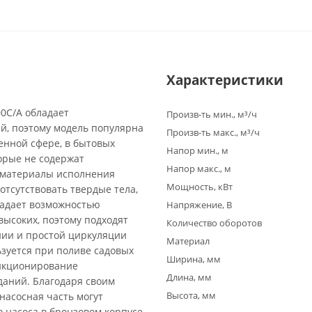
Характеристики
0C/A обладает
Произв-ть мин., м³/ч
й, поэтому модель популярна
Произв-ть макс., м³/ч
енной сфере, в бытовых
Напор мин., м
торые не содержат
Напор макс., м
а материалы исполнения
Мощность, кВт
отсутствовать твердые тела,
ладает возможностью
Напряжение, В
высоких, поэтому подходят
Количество оборотов
нии и простой циркуляции
Материал
зуется при поливе садовых
Ширина, мм
ункционирование
Длина, мм
даний. Благодаря своим
Высота, мм
насосная часть могут
 насоса в бронзовом корпусе