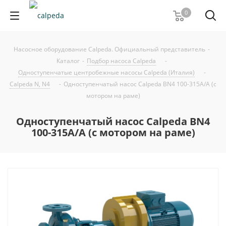
0
Насосное оборудование Calpeda. Официальный представитель
-
Каталог
-
Подбор насоса Calpeda
-
Одноступенчатые центробежные насосы Calpeda (Италия)
-
Calpeda N, N4
-
Одноступенчатый насос Calpeda BN4 100-315A/A (с
мотором на раме)
Одноступенчатый насос Calpeda BN4
100-315A/A (с мотором на раме)