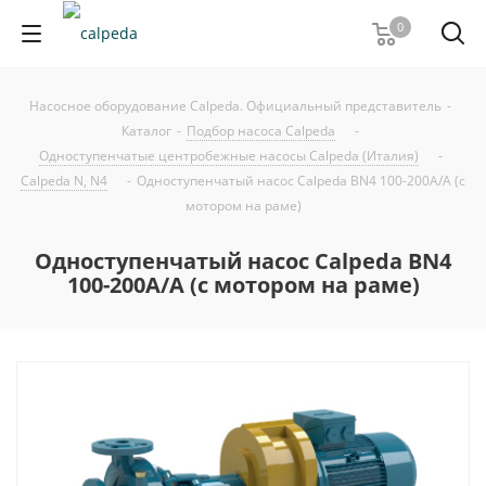
0
Насосное оборудование Calpeda. Официальный представитель
-
Каталог
-
Подбор насоса Calpeda
-
Одноступенчатые центробежные насосы Calpeda (Италия)
-
Calpeda N, N4
-
Одноступенчатый насос Calpeda BN4 100-200A/A (с
мотором на раме)
Одноступенчатый насос Calpeda BN4
100-200A/A (с мотором на раме)