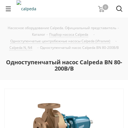
0
Насосное оборудование Calpeda. Официальный представитель
-
Каталог
-
Подбор насоса Calpeda
-
Одноступенчатые центробежные насосы Calpeda (Италия)
-
Calpeda N, N4
-
Одноступенчатый насос Calpeda BN 80-200B/B
Одноступенчатый насос Calpeda BN 80-
200B/B