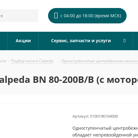
с 04:00 до 18:00 (время МСК)
Акции
Сервис, запчасти и услуги
алог
-
Подбор насоса Calpeda
-
Одноступенчатые центробежные насосы 
lpeda BN 80-200B/B (с мотор
Артикул:
5100196104000
Одноступенчатый центробежны
обладает непревзойденной ун