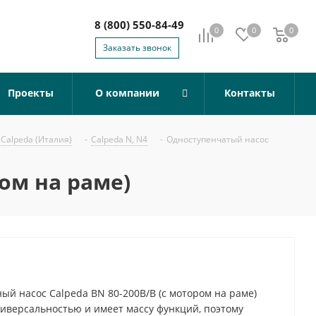
8 (800) 550-84-49
0
0
0
0
Заказать звонок
Проекты
О компании
Контакты
Calpeda (Италия)
-
Calpeda N, N4
-
Одноступенчатый насос
ом на раме)
й насос Calpeda BN 80-200B/B (с мотором на раме)
иверсальностью и имеет массу функций, поэтому