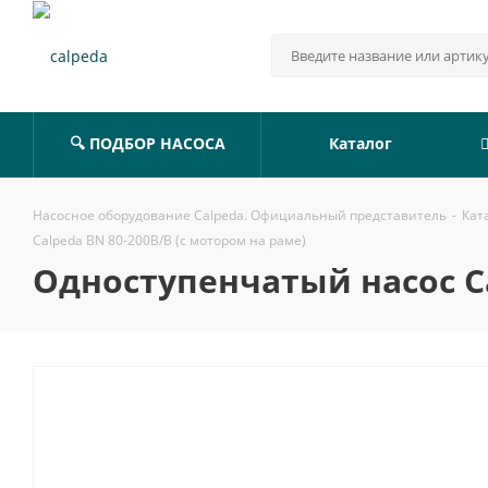
🔍 ПОДБОР НАСОСА
Каталог
Насосное оборудование Calpeda. Официальный представитель
-
Кат
Calpeda BN 80-200B/B (с мотором на раме)
Одноступенчатый насос Ca