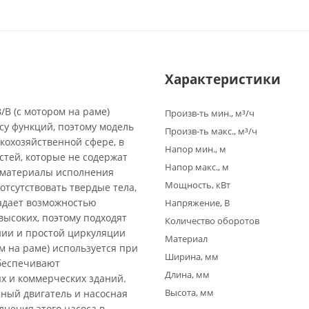
Характеристики
B (с мотором на раме)
Произв-ть мин., м³/ч
су функций, поэтому модель
Произв-ть макс., м³/ч
кохозяйственной сфере, в
Напор мин., м
стей, которые не содержат
Напор макс., м
а материалы исполнения
Мощность, кВт
отсутствовать твердые тела,
адает возможностью
Напряжение, В
высоких, поэтому подходят
Количество оборотов
нии и простой циркуляции
Материал
м на раме) используется при
Ширина, мм
обеспечивают
Длина, мм
х и коммерческих зданий.
Высота, мм
ный двигатель и насосная
лнения этого насоса в