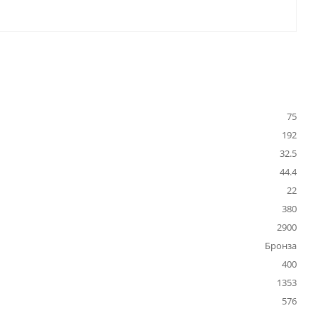
75
192
32.5
44.4
22
380
2900
Бронза
400
1353
576