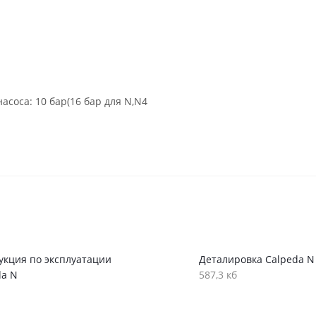
соса: 10 бар(16 бар для N,N4
укция по эксплуатации
Деталировка Calpeda N
da N
587,3 кб