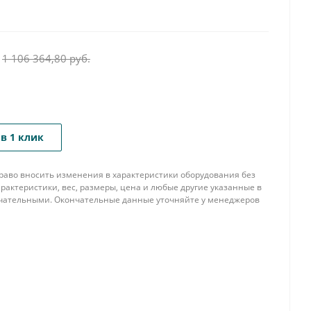
1 106 364,80
руб.
в 1 клик
 право вносить изменения в характеристики оборудования без
рактеристики, вес, размеры, цена и любые другие указанные в
нчательными. Окончательные данные уточняйте у менеджеров