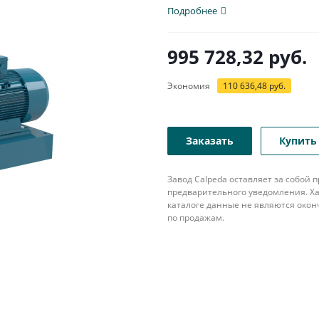
модель...
Подробнее
995 728,32
руб.
Экономия
110 636,48
руб.
Заказать
Купить 
Завод Calpeda оставляет за собой
предварительного уведомления. Ха
каталоге данные не являются око
по продажам.