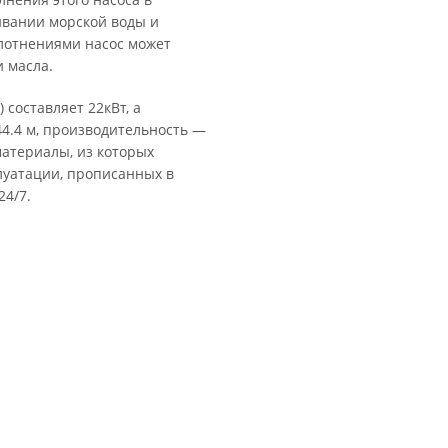
ивании морской воды и
лотнениями насос может
 масла.
 составляет 22кВт, а
44.4 м, производительность —
материалы, из которых
плуатации, прописанных в
24/7.