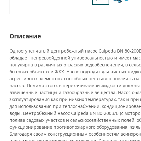
Описание
Одноступенчатый центробежный насос Calpeda BN 80-200B/
обладает непревзойденной универсальностью и имеет мас
популярна в различных отраслях водообеспечения, в сельс
бытовых объектах и ЖКХ. Насос подходит для чистых жидко
агрессивных элементов, способных негативно повлиять н
насоса. Помимо этого, в перекачиваемой жидкости должны 
взвешенные частицы и газообразные вещества. Насос обл
эксплуатирования как при низких температурах, так и при 
для использования при теплоснабжении, кондиционирова
воды. Центробежный насос Calpeda BN 80-200B/B (с моторо
поливе садовых участков и сельскохозяйственных полей, 
функционирование противопожарного оборудования, жилы
Благодаря своим конструкционным особенностям асинхрон
часть могут демонтироваться отдельно. Специальные испо