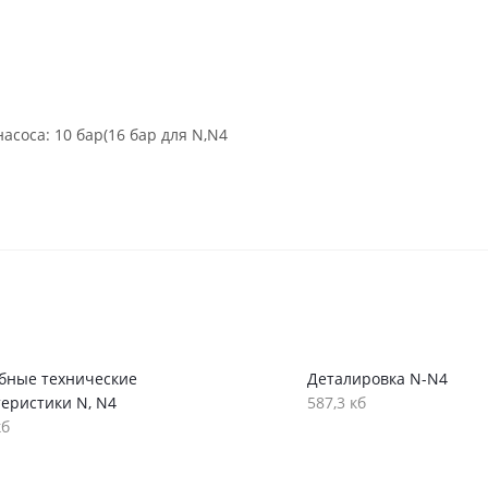
соса: 10 бар(16 бар для N,N4
бные технические
Деталировка N-N4
теристики N, N4
587,3 кб
кб