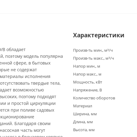
Характеристики
/B обладает
Произв-ть мин., м³/ч
й, поэтому модель популярна
Произв-ть макс., м³/ч
енной сфере, в бытовых
Напор мин., м
торые не содержат
Напор макс., м
а материалы исполнения
Мощность, кВт
отсутствовать твердые тела,
ладает возможностью
Напряжение, В
высоких, поэтому подходят
Количество оборотов
нии и простой циркуляции
Материал
ется при поливе садовых
Ширина, мм
ункционирование
Длина, мм
даний. Благодаря своим
Высота, мм
насосная часть могут
 насоса в бронзовом корпусе