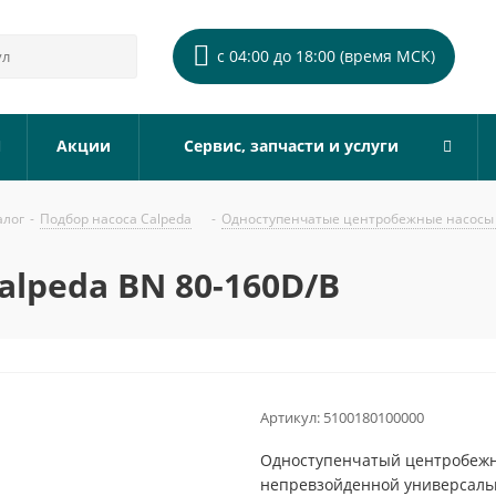
с 04:00 до 18:00 (время МСК)
Акции
Сервис, запчасти и услуги
алог
-
Подбор насоса Calpeda
-
Одноступенчатые центробежные насосы 
lpeda BN 80-160D/B
Артикул:
5100180100000
Одноступенчатый центробежны
непревзойденной универсальн