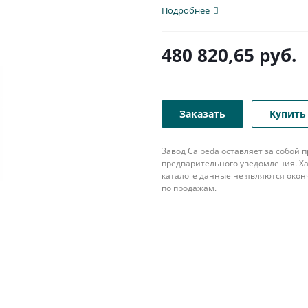
популярна в различных...
Подробнее
480 820,65
руб.
Заказать
Купить 
Завод Calpeda оставляет за собой
предварительного уведомления. Ха
каталоге данные не являются око
по продажам.