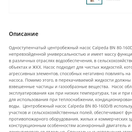
Описание
Одноступенчатый центробежный насос Calpeda BN 80-160D
непревзойденной универсальностью и имеет массу функци
в различных отраслях водообеспечения, в сельскохозяйств
объектах и ЖКХ. Насос подходит для чистых жидкостей, ко
агрессивных элементов, способных негативно повлиять н
насоса. Помимо этого, в перекачиваемой жидкости должны 
взвешенные частицы и газообразные вещества. Насос об
эксплуатирования как при низких температурах, так и при 
для использования при теплоснабжении, кондиционирова
воды. Центробежный насос Calpeda BN 80-160D/B использу
участков и сельскохозяйственных полей, обеспечивают ф
противопожарного оборудования, жилых и коммерческих з
конструкционным особенностям асинхронный двигатель и 
демонтироваться отдельно. Специальные исполнения этого