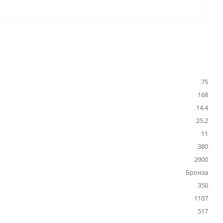
75
168
14.4
25.2
11
380
2900
Бронза
350
1107
517