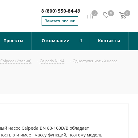
8 (800) 550-84-49
0
0
0
0
Заказать звонок
Проекты
О компании
Контакты
Calpeda (Италия)
-
Calpeda N, N4
-
Одноступенчатый насос
й насос Calpeda BN 80-160D/B обладает
остью и имеет массу функций, поэтому модель