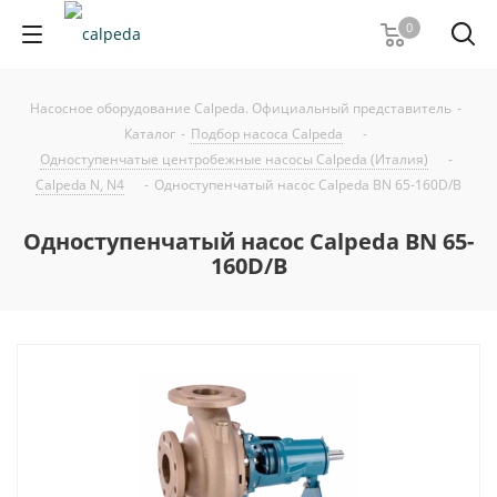
0
Насосное оборудование Calpeda. Официальный представитель
-
Каталог
-
Подбор насоса Calpeda
-
Одноступенчатые центробежные насосы Calpeda (Италия)
-
Calpeda N, N4
-
Одноступенчатый насос Calpeda BN 65-160D/B
Одноступенчатый насос Calpeda BN 65-
160D/B