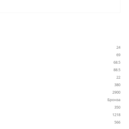
24
69
68.5
88.5
22
380
2900
Бронза
350
1218
566