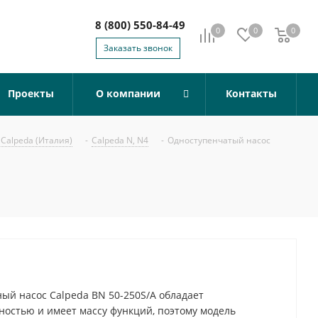
8 (800) 550-84-49
0
0
0
0
Заказать звонок
Проекты
О компании
Контакты
Calpeda (Италия)
-
Calpeda N, N4
-
Одноступенчатый насос
й насос Calpeda BN 50-250S/A обладает
остью и имеет массу функций, поэтому модель