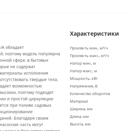
Характеристики
/A обладает
Произв-ть мин., м³/ч
й, поэтому модель популярна
Произв-ть макс., м³/ч
енной сфере, в бытовых
Напор мин., м
торые не содержат
Напор макс., м
а материалы исполнения
Мощность, кВт
отсутствовать твердые тела,
ладает возможностью
Напряжение, В
высоких, поэтому подходят
Количество оборотов
нии и простой циркуляции
Материал
ется при поливе садовых
Ширина, мм
ункционирование
Длина, мм
даний. Благодаря своим
Высота, мм
насосная часть могут
 насоса в бронзовом корпусе