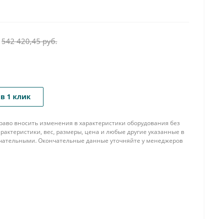
542 420,45
руб.
в 1 клик
 право вносить изменения в характеристики оборудования без
рактеристики, вес, размеры, цена и любые другие указанные в
нчательными. Окончательные данные уточняйте у менеджеров