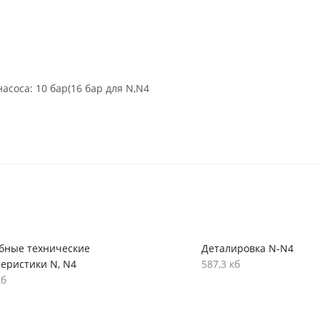
соса: 10 бар(16 бар для N,N4
бные технические
Деталировка N-N4
теристики N, N4
587,3 кб
кб