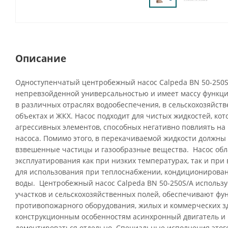
Описание
Одноступенчатый центробежный насос Calpeda BN 50-250S
непревзойденной универсальностью и имеет массу функци
в различных отраслях водообеспечения, в сельскохозяйств
объектах и ЖКХ. Насос подходит для чистых жидкостей, ко
агрессивных элементов, способных негативно повлиять н
насоса. Помимо этого, в перекачиваемой жидкости должны 
взвешенные частицы и газообразные вещества. Насос об
эксплуатирования как при низких температурах, так и при 
для использования при теплоснабжении, кондиционирова
воды. Центробежный насос Calpeda BN 50-250S/A использу
участков и сельскохозяйственных полей, обеспечивают ф
противопожарного оборудования, жилых и коммерческих з
конструкционным особенностям асинхронный двигатель и 
демонтироваться отдельно. Специальные исполнения этого