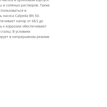
 и соляных растворов. Также
пользоваться в
 насоса Calpeda BN 50-
печивает напор от 68,5 до
сть к коррозии обеспечивают
сталь). В условиях
нирует в непрерывном режиме