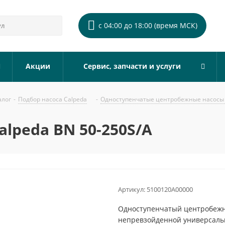
с 04:00 до 18:00 (время МСК)
Акции
Сервис, запчасти и услуги
алог
-
Подбор насоса Calpeda
-
Одноступенчатые центробежные насосы 
lpeda BN 50-250S/A
Артикул:
5100120A00000
Одноступенчатый центробежны
непревзойденной универсальн