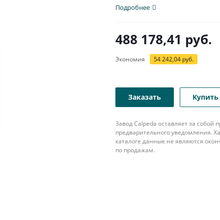
популярна в различных...
Подробнее
488 178,41
руб.
Экономия
54 242,04
руб.
Заказать
Купить 
Завод Calpeda оставляет за собой
предварительного уведомления. Ха
каталоге данные не являются око
по продажам.