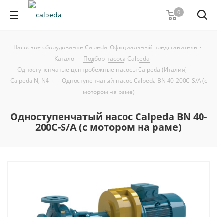
0
Насосное оборудование Calpeda. Официальный представитель
-
Каталог
-
Подбор насоса Calpeda
-
Одноступенчатые центробежные насосы Calpeda (Италия)
-
Calpeda N, N4
-
Одноступенчатый насос Calpeda BN 40-200C-S/A (с
мотором на раме)
Одноступенчатый насос Calpeda BN 40-
200C-S/A (с мотором на раме)